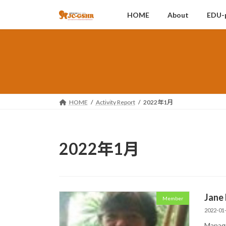
コ
ナ
HOME
About
EDU-
ン
ビ
テ
ゲ
ン
ー
ツ
シ
へ
ョ
ス
ン
キ
に
ッ
移
HOME
Activity Report
2022年1月
プ
動
2022年1月
Jane 
Member
2022-01
Managi