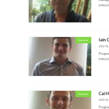
Infect
Iain 
Member
2022-01
Progra
Infect
Cai H
Member
2022-01
Progra