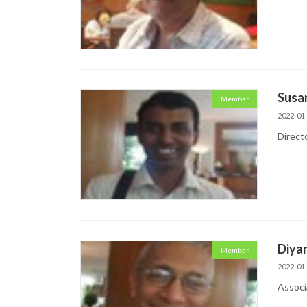
Susan
Member
2022-01
Direct
Diyan
Member
2022-01
Associ