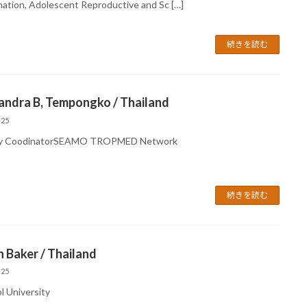
nation, Adolescent Reproductive and Sc […]
続きを読む
andra B, Tempongko / Thailand
-25
y CoodinatorSEAMO TROPMED Network
続きを読む
 Baker / Thailand
-25
l University