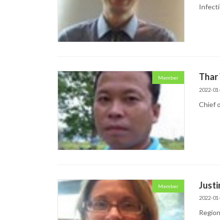
Infect
Thar 
Member
2022-01
Chief 
Justi
Member
2022-01
Region