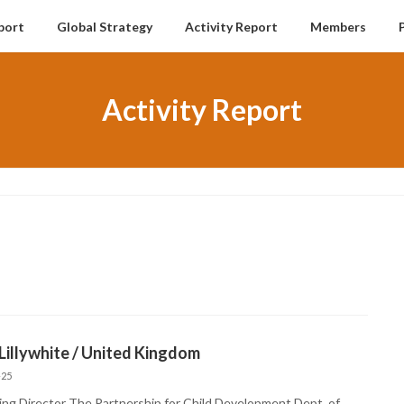
port
Global Strategy
Activity Report
Members
Activity Report
Lillywhite / United Kingdom
-25
ng Director The Partnership for Child Development Dept. of