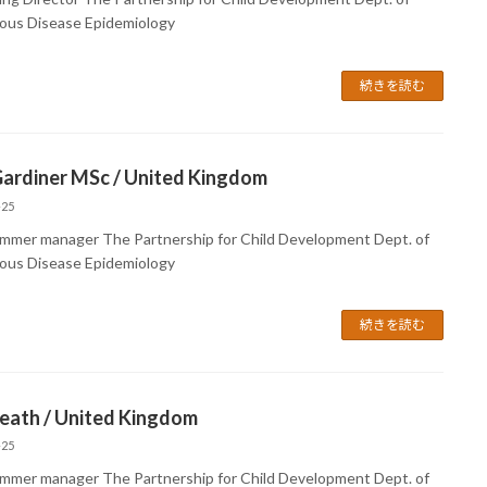
ious Disease Epidemiology
続きを読む
Gardiner MSc / United Kingdom
-25
mmer manager The Partnership for Child Development Dept. of
ious Disease Epidemiology
続きを読む
eath / United Kingdom
-25
mmer manager The Partnership for Child Development Dept. of