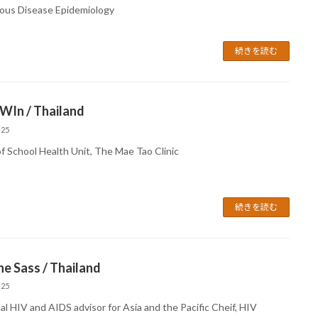
ious Disease Epidemiology
続きを読む
WIn / Thailand
-25
of School Health Unit, The Mae Tao Clinic
続きを読む
ne Sass / Thailand
-25
al HIV and AIDS advisor for Asia and the Pacific Cheif, HIV