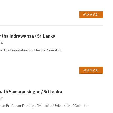
続きを読む
tha Indrawansa / Sri Lanka
-25
or The Foundation for Health Promotion
続きを読む
ath Samaransinghe / Sri Lanka
-25
ate Professor Faculty of Medicine University of Columbo