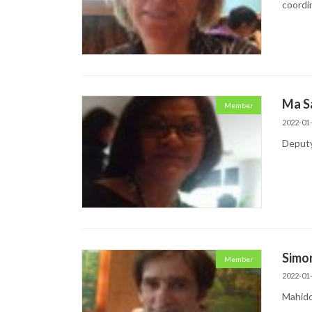
coordi
Ma S
Member
2022-01
Deput
Simon
Member
2022-01
Mahido