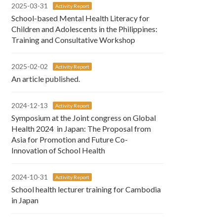
2025-03-31
Activity Report
School-based Mental Health Literacy for
Children and Adolescents in the Philippines:
Training and Consultative Workshop
2025-02-02
Activity Report
An article published.
2024-12-13
Activity Report
Symposium at the Joint congress on Global
Health 2024 in Japan: The Proposal from
Asia for Promotion and Future Co-
Innovation of School Health
2024-10-31
Activity Report
School health lecturer training for Cambodia
in Japan