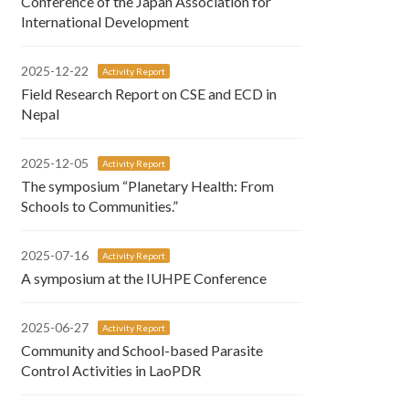
Conference of the Japan Association for
International Development
2025-12-22
Activity Report
Field Research Report on CSE and ECD in
Nepal
2025-12-05
Activity Report
The symposium “Planetary Health: From
Schools to Communities.”
2025-07-16
Activity Report
A symposium at the IUHPE Conference
2025-06-27
Activity Report
Community and School-based Parasite
Control Activities in LaoPDR