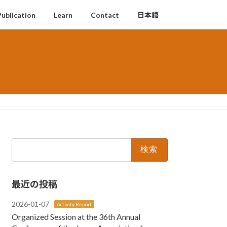
Publication
Learn
Contact
日本語
検
索:
最近の投稿
2026-01-07
Activity Report
Organized Session at the 36th Annual