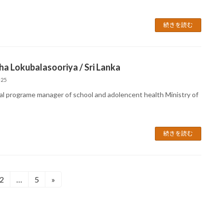
続きを読む
a Lokubalasooriya / Sri Lanka
-25
al programe manager of school and adolencent health Ministry of
続きを読む
2
…
5
»
固
固
定
定
ペ
ペ
ー
ー