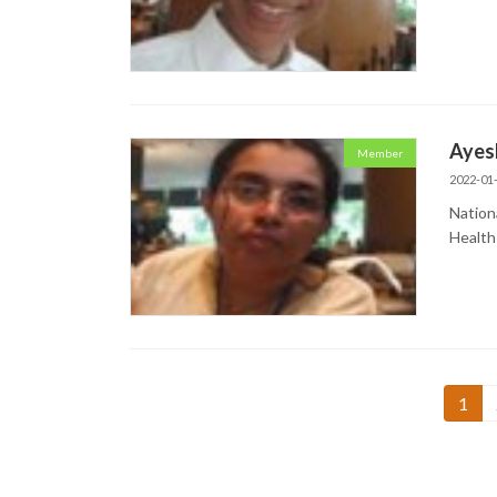
Ayesh
Member
2022-01
Nation
Health
投
1
固
定
稿
ペ
の
ー